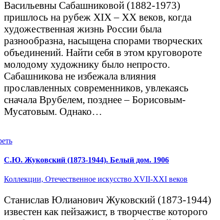
Васильевны Сабашниковой (1882-1973)
пришлось на рубеж XIX – XX веков, когда
художественная жизнь России была
разнообразна, насыщена спорами творческих
объединений. Найти себя в этом круговороте
молодому художнику было непросто.
Сабашникова не избежала влияния
прославленных современников, увлекаясь
сначала Врубелем, позднее – Борисовым-
Мусатовым. Однако…
реть
С.Ю. Жуковский (1873-1944). Белый дом. 1906
Коллекции,
Отечественное искусство XVII-XXI веков
Станислав Юлианович Жуковский (1873-1944)
известен как пейзажист, в творчестве которого