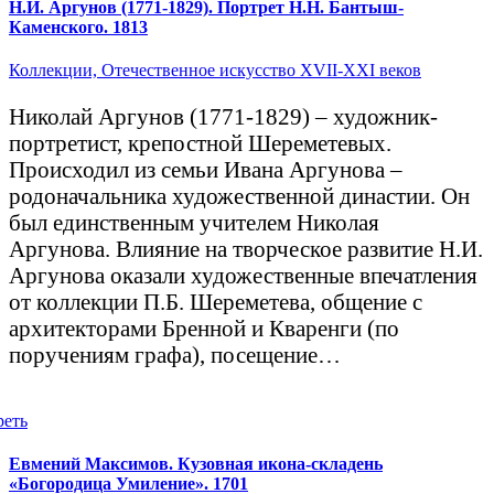
Н.И. Аргунов (1771-1829). Портрет Н.Н. Бантыш-
Каменского. 1813
Коллекции,
Отечественное искусство XVII-XXI веков
Николай Аргунов (1771-1829) – художник-
портретист, крепостной Шереметевых.
Происходил из семьи Ивана Аргунова –
родоначальника художественной династии. Он
был единственным учителем Николая
Аргунова. Влияние на творческое развитие Н.И.
Аргунова оказали художественные впечатления
от коллекции П.Б. Шереметева, общение с
архитекторами Бренной и Кваренги (по
поручениям графа), посещение…
реть
Евмений Максимов. Кузовная икона-складень
«Богородица Умиление». 1701