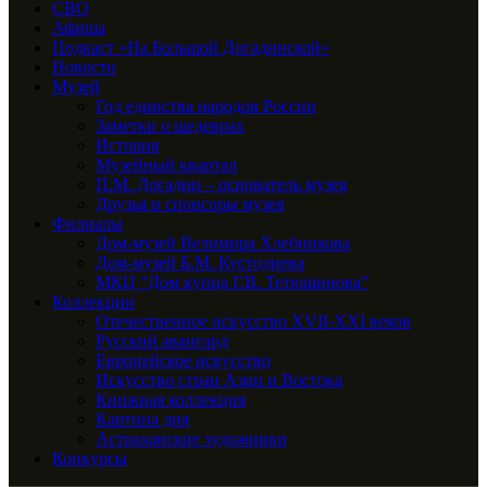
СВО
Афиша
Подкаст «На Большой Догадинской»
Новости
Музей
Год единства народов России
Заметки о шедеврах
История
Музейный квартал
П.М. Догадин – основатель музея
Друзья и спонсоры музея
Филиалы
Дом-музей Велимира Хлебникова
Дом-музей Б.М. Кустодиева
МКЦ “Дом купца Г.В. Тетюшинова”
Коллекции
Отечественное искусство XVII-XXI веков
Русский авангард
Европейское искусство
Искусство стран Азии и Востока
Книжная коллекция
Картина дня
Астраханские художники
Конкурсы