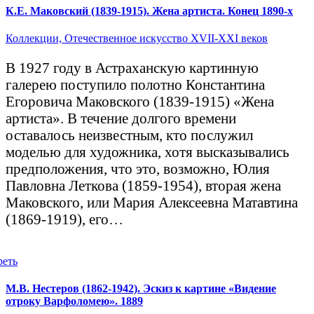
К.Е. Маковский (1839-1915). Жена артиста. Конец 1890-х
Коллекции,
Отечественное искусство XVII-XXI веков
В 1927 году в Астраханскую картинную
галерею поступило полотно Константина
Егоровича Маковского (1839-1915) «Жена
артиста». В течение долгого времени
оставалось неизвестным, кто послужил
моделью для художника, хотя высказывались
предположения, что это, возможно, Юлия
Павловна Леткова (1859-1954), вторая жена
Маковского, или Мария Алексеевна Матавтина
(1869-1919), его…
реть
М.В. Нестеров (1862-1942). Эскиз к картине «Видение
отроку Варфоломею». 1889