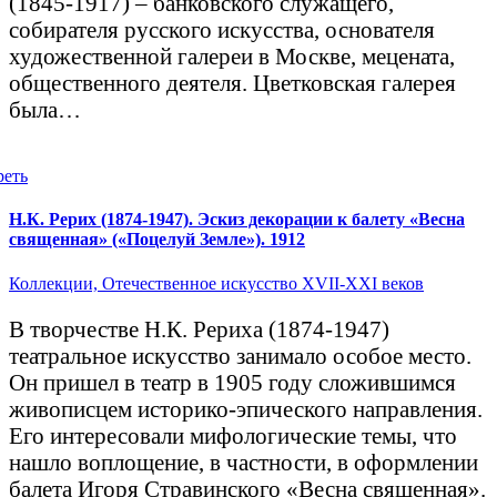
(1845-1917) – банковского служащего,
собирателя русского искусства, основателя
художественной галереи в Москве, мецената,
общественного деятеля. Цветковская галерея
была…
реть
Н.К. Рерих (1874-1947). Эскиз декорации к балету «Весна
священная» («Поцелуй Земле»). 1912
Коллекции,
Отечественное искусство XVII-XXI веков
В творчестве Н.К. Рериха (1874-1947)
театральное искусство занимало особое место.
Он пришел в театр в 1905 году сложившимся
живописцем историко-эпического направления.
Его интересовали мифологические темы, что
нашло воплощение, в частности, в оформлении
балета Игоря Стравинского «Весна священная».