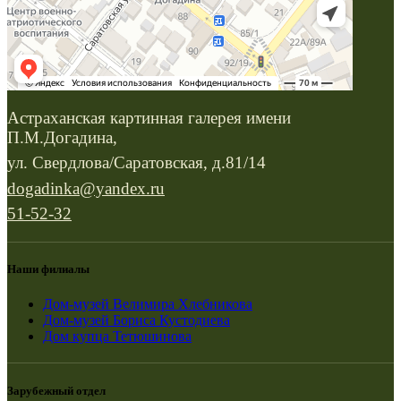
Астраханская картинная галерея имени
П.М.Догадина,
ул. Свердлова/Саратовская, д.81/14
dogadinka@yandex.ru
51-52-32
Наши филиалы
Дом-музей Велимира Хлебникова
Дом-музей Бориса Кустодиева
Дом купца Тетюшинова
Зарубежный отдел