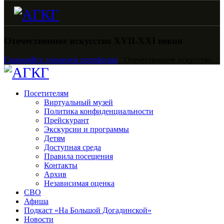
Отечественное искусство XVII-XXI веков
Главная
Все элементы портфолио
...
Отечественное искусство...
Посетителям
Виртуальный музей
Политика конфиденциальности
Прейскурант
Экскурсии и программы
Детям
Доступная среда
Правила посещения
Контакты
Архив
Независимая оценка
СВО
Афиша
Подкаст «На Большой Догадинской»
Новости