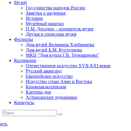
Музей
Год единства народов России
Заметки о шедеврах
История
Музейный квартал
П.М. Догадин – основатель музея
Друзья и спонсоры музея
Филиалы
Дом-музей Велимира Хлебникова
Дом-музей Б.М. Кустодиева
МКЦ “Дом купца Г.В. Тетюшинова”
Коллекции
Отечественное искусство XVII-XXI веков
Русский авангард
Европейское искусство
Искусство стран Азии и Востока
Книжная коллекция
Картина дня
Астраханские художники
Конкурсы
реть