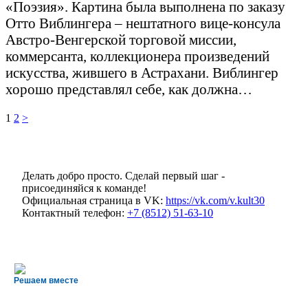
«Поэзия». Картина была выполнена по заказу
Отто Виблингера – нештатного вице-консула
Австро-Венгерской торговой миссии,
коммерсанта, коллекционера произведений
искусства, жившего в Астрахани. Виблингер
хорошо представлял себе, как должна…
Навигация
Page
Page
1
2
>
по
записям
Делать добро просто. Сделай первый шаг -
присоединяйся к команде!
Официальная страница в VK:
https://vk.com/v.kult30
Контактный телефон:
+7 (8512) 51-63-10
Решаем вместе