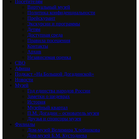
Посетителям
Виртуальный музей
Политика конфиденциальности
Прейскурант
Экскурсии и программы
Детям
Доступная среда
Правила посещения
Контакты
Архив
Независимая оценка
СВО
Афиша
Подкаст «На Большой Догадинской»
Новости
Музей
Год единства народов России
Заметки о шедеврах
История
Музейный квартал
П.М. Догадин – основатель музея
Друзья и спонсоры музея
Филиалы
Дом-музей Велимира Хлебникова
Дом-музей Б.М. Кустодиева