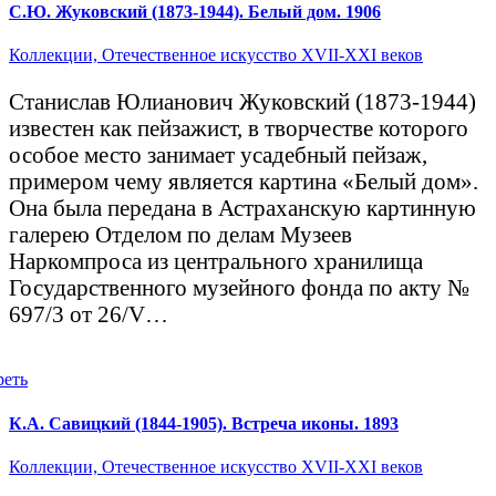
С.Ю. Жуковский (1873-1944). Белый дом. 1906
Коллекции,
Отечественное искусство XVII-XXI веков
Станислав Юлианович Жуковский (1873-1944)
известен как пейзажист, в творчестве которого
особое место занимает усадебный пейзаж,
примером чему является картина «Белый дом».
Она была передана в Астраханскую картинную
галерею Отделом по делам Музеев
Наркомпроса из центрального хранилища
Государственного музейного фонда по акту №
697/3 от 26/V…
реть
К.А. Савицкий (1844-1905). Встреча иконы. 1893
Коллекции,
Отечественное искусство XVII-XXI веков