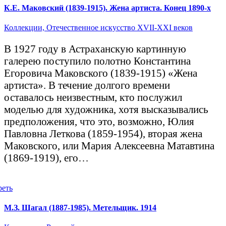
К.Е. Маковский (1839-1915). Жена артиста. Конец 1890-х
Коллекции,
Отечественное искусство XVII-XXI веков
В 1927 году в Астраханскую картинную
галерею поступило полотно Константина
Егоровича Маковского (1839-1915) «Жена
артиста». В течение долгого времени
оставалось неизвестным, кто послужил
моделью для художника, хотя высказывались
предположения, что это, возможно, Юлия
Павловна Леткова (1859-1954), вторая жена
Маковского, или Мария Алексеевна Матавтина
(1869-1919), его…
реть
М.З. Шагал (1887-1985). Метельщик. 1914