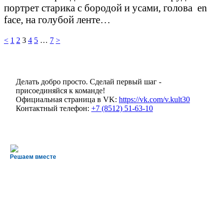
портрет старика с бородой и усами, голова en
face, на голубой ленте…
Навигация
Page
Page
Page
Page
Page
Page
<
1
2
3
4
5
…
7
>
по
записям
Делать добро просто. Сделай первый шаг -
присоединяйся к команде!
Официальная страница в VK:
https://vk.com/v.kult30
Контактный телефон:
+7 (8512) 51-63-10
Решаем вместе