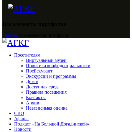
Все элементы портфолио
Главная
Все элементы портфолио
Посетителям
Виртуальный музей
Политика конфиденциальности
Прейскурант
Экскурсии и программы
Детям
Доступная среда
Правила посещения
Контакты
Архив
Независимая оценка
СВО
Афиша
Подкаст «На Большой Догадинской»
Новости