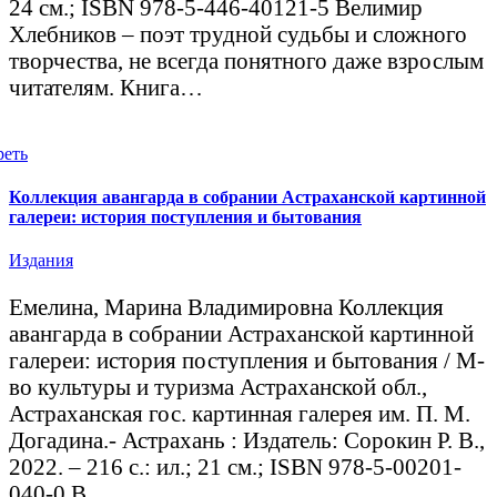
24 см.; ISBN 978-5-446-40121-5 Велимир
Хлебников – поэт трудной судьбы и сложного
творчества, не всегда понятного даже взрослым
читателям. Книга…
реть
Коллекция авангарда в собрании Астраханской картинной
галереи: история поступления и бытования
Издания
Емелина, Марина Владимировна Коллекция
авангарда в собрании Астраханской картинной
галереи: история поступления и бытования / М-
во культуры и туризма Астраханской обл.,
Астраханская гос. картинная галерея им. П. М.
Догадина.- Астрахань : Издатель: Сорокин Р. В.,
2022. – 216 с.: ил.; 21 см.; ISBN 978-5-00201-
040-0 В…