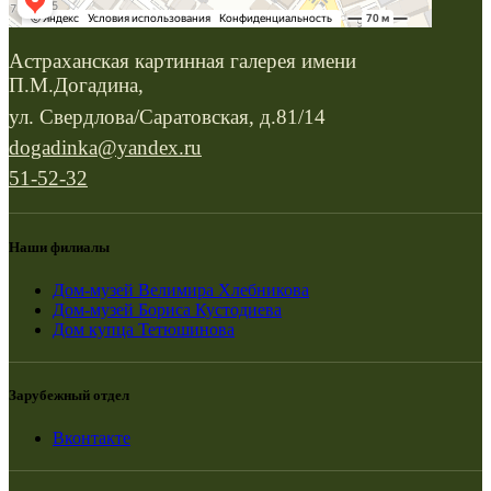
Астраханская картинная галерея имени
П.М.Догадина,
ул. Свердлова/Саратовская, д.81/14
dogadinka@yandex.ru
51-52-32
Наши филиалы
Дом-музей Велимира Хлебникова
Дом-музей Бориса Кустодиева
Дом купца Тетюшинова
Зарубежный отдел
Вконтакте