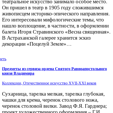
театральное искусство занимало особое место.
Он пришел в театр в 1905 году сложившимся
живописцем историко-эпического направления.
Его интересовали мифологические темы, что
нашло воплощение, в частности, в оформлении
балета Игоря Стравинского «Весна священная».
В Астраханской галерее хранится эскиз
декорации «Поцелуй Земле»…
реть
Предметы из сервиза ордена Святого Равноапостольного
князя Владимира
Коллекции,
Отечественное искусство XVII-XXI веков
Сухарница, тарелка мелкая, тарелка глубокая,
чашки для крема, черенок столового ножа,
черенок столовой вилки. Завод Ф.Я. Гарднера;
проект художественного оформления – Г.И.