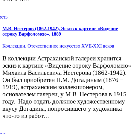
реть
М.В. Нестеров (1862-1942). Эскиз к картине «Видение
отроку Варфоломею». 1889
Коллекции,
Отечественное искусство XVII-XXI веков
В коллекции Астраханской галереи хранится
эскиз к картине «Видение отроку Варфоломею»
Михаила Васильевича Нестерова (1862-1942).
Он был приобретен П.М. Догадиным (1876 ̶
1919), астраханским коллекционером,
основателем галереи, у М.В. Нестерова в 1915
году. Надо отдать должное художественному
вкусу Догадина, попросившего у художника
что-то из работ…
реть