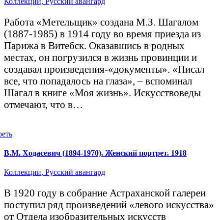
Коллекции,
Русский авангард
Работа «Метельщик» создана М.З. Шагалом
(1887-1985) в 1914 году во время приезда из
Парижа в Витебск. Оказавшись в родных
местах, он погрузился в жизнь провинции и
создавал произведения-«документы». «Писал
все, что попадалось на глаза», – вспоминал
Шагал в книге «Моя жизнь». Искусствоведы
отмечают, что в…
реть
В.М. Ходасевич (1894-1970). Женский портрет. 1918
Коллекции,
Русский авангард
В 1920 году в собрание Астраханской галереи
поступил ряд произведений «левого искусства»
от Отдела изобразительных искусств