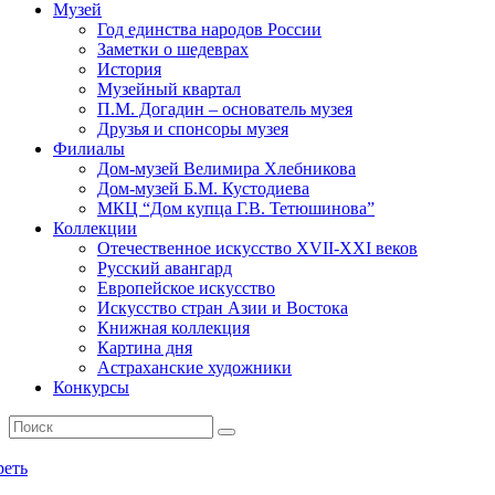
Музей
Год единства народов России
Заметки о шедеврах
История
Музейный квартал
П.М. Догадин – основатель музея
Друзья и спонсоры музея
Филиалы
Дом-музей Велимира Хлебникова
Дом-музей Б.М. Кустодиева
МКЦ “Дом купца Г.В. Тетюшинова”
Коллекции
Отечественное искусство XVII-XXI веков
Русский авангард
Европейское искусство
Искусство стран Азии и Востока
Книжная коллекция
Картина дня
Астраханские художники
Конкурсы
реть