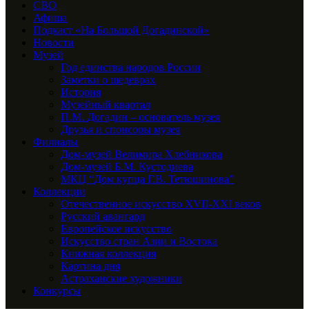
СВО
Афиша
Подкаст «На Большой Догадинской»
Новости
Музей
Год единства народов России
Заметки о шедеврах
История
Музейный квартал
П.М. Догадин – основатель музея
Друзья и спонсоры музея
Филиалы
Дом-музей Велимира Хлебникова
Дом-музей Б.М. Кустодиева
МКЦ “Дом купца Г.В. Тетюшинова”
Коллекции
Отечественное искусство XVII-XXI веков
Русский авангард
Европейское искусство
Искусство стран Азии и Востока
Книжная коллекция
Картина дня
Астраханские художники
Конкурсы