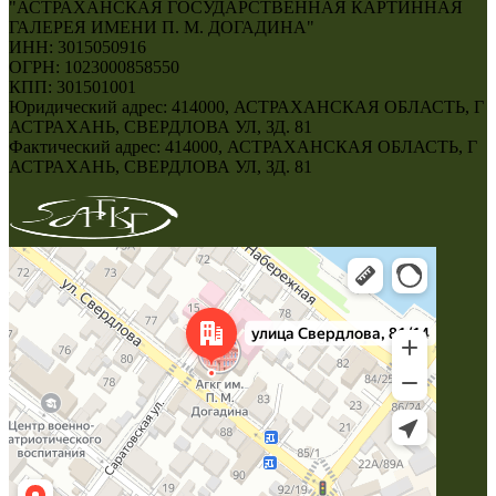
"АСТРАХАНСКАЯ ГОСУДАРСТВЕННАЯ КАРТИННАЯ
ГАЛЕРЕЯ ИМЕНИ П. М. ДОГАДИНА"
ИНН: 3015050916
ОГРН: 1023000858550
КПП: 301501001
Юридический адрес: 414000, АСТРАХАНСКАЯ ОБЛАСТЬ, Г
АСТРАХАНЬ, СВЕРДЛОВА УЛ, ЗД. 81
Фактический адрес: 414000, АСТРАХАНСКАЯ ОБЛАСТЬ, Г
АСТРАХАНЬ, СВЕРДЛОВА УЛ, ЗД. 81