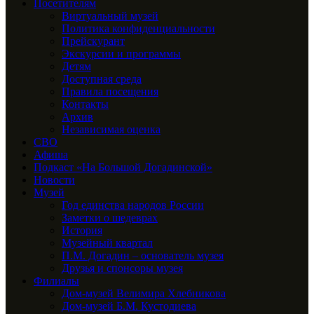
Посетителям
Виртуальный музей
Политика конфиденциальности
Прейскурант
Экскурсии и программы
Детям
Доступная среда
Правила посещения
Контакты
Архив
Независимая оценка
СВО
Афиша
Подкаст «На Большой Догадинской»
Новости
Музей
Год единства народов России
Заметки о шедеврах
История
Музейный квартал
П.М. Догадин – основатель музея
Друзья и спонсоры музея
Филиалы
Дом-музей Велимира Хлебникова
Дом-музей Б.М. Кустодиева